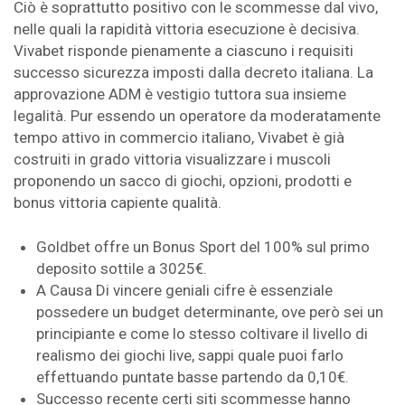
Ciò è soprattutto positivo con le scommesse dal vivo,
nelle quali la rapidità vittoria esecuzione è decisiva.
Vivabet risponde pienamente a ciascuno i requisiti
successo sicurezza imposti dalla decreto italiana. La
approvazione ADM è vestigio tuttora sua insieme
legalità. Pur essendo un operatore da moderatamente
tempo attivo in commercio italiano, Vivabet è già
costruiti in grado vittoria visualizzare i muscoli
proponendo un sacco di giochi, opzioni, prodotti e
bonus vittoria capiente qualità.
Goldbet offre un Bonus Sport del 100% sul primo
deposito sottile a 3025€.
A Causa Di vincere geniali cifre è essenziale
possedere un budget determinante, ove però sei un
principiante e come lo stesso coltivare il livello di
realismo dei giochi live, sappi quale puoi farlo
effettuando puntate basse partendo da 0,10€.
Successo recente certi siti scommesse hanno