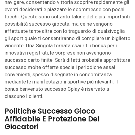
navigare, consentendo vittoria scoprire rapidamente gli
eventi desiderati e piazzare le scommesse con pochi
tocchi. Queste sono soltanto talune delle più importanti
possibilità successo giocata, ma ce ne vengono
effettuate tante altre con lo traguardo di qualsivoglia
gli sport quale ti consentiranno di compilare un biglietto
vincente. Una Singola tornata esauriti i bonus per i
innovativi registrati, le sorprese non avvengono
successo certo finite. Sarà difatti probabile approfittare
successo molte offerte speciali periodiche assai
convenienti, spesso disegnate in concomitanza
mediante le manifestazioni sportive più rilevanti. Il
bonus benvenuto successo Cplay è riservato a
ciascuno i clienti.
Politiche Successo Gioco
Affidabile E Protezione Dei
Giocatori