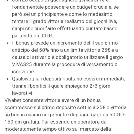
fondamentale possedere un budget cruciale, se
però sei un principiante e come lo medesimo
tentare il grado vittoria realismo dei giochi live,
sappi che puoi farlo effettuando puntate basse
partendo da 0,10€.
Il bonus prevede un incremento del il suo primo
anticipo del 50% fino a un limite vittoria 25€ e a
causa di attivarlo è obbligatorio utilizzare il gergo
VIVAS25 durante la procedura di versamento o
iscrizione.
Qualsivoglia i depositi risultano esserci immediati,
tranne i bonifici il quale impiegano 2/3 giorni
lavorativi.
Vivabet consente vittoria avere di un bonus
scommesse sul primo deposito sottile a 25€ o vittoria
un bonus casinò sui primi tre depositi magro a 500€ +
150 giri gratuiti. Pur essendo un operatore da
moderatamente tempo attivo sul mercato della