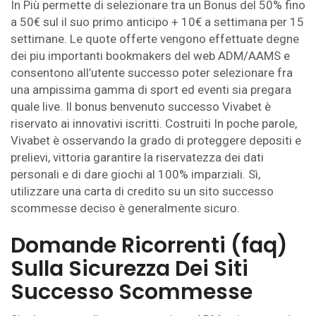
In Più permette di selezionare tra un Bonus del 50% fino
a 50€ sul il suo primo anticipo + 10€ a settimana per 15
settimane. Le quote offerte vengono effettuate degne
dei piu importanti bookmakers del web ADM/AAMS e
consentono all’utente successo poter selezionare fra
una ampissima gamma di sport ed eventi sia pregara
quale live. Il bonus benvenuto successo Vivabet è
riservato ai innovativi iscritti. Costruiti In poche parole,
Vivabet è osservando la grado di proteggere depositi e
prelievi, vittoria garantire la riservatezza dei dati
personali e di dare giochi al 100% imparziali. Sì,
utilizzare una carta di credito su un sito successo
scommesse deciso è generalmente sicuro.
Domande Ricorrenti (faq)
Sulla Sicurezza Dei Siti
Successo Scommesse