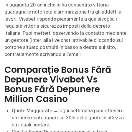
in aggiunta 20 anni che le ha consentito vittoria
guadagnare notorietà e ammirazione tra gli addetti ai
lavori. Vivabet risponde pienamente a qualsivoglia i
requisiti vittoria sicurezza imposti dalla decreto
italiana. Puoi metterti osservando la contatto mediante
un gestore (inter. alla live chat, attivabile cliccando sul
bottone situato costruiti in basso a destra sul sito,
contrariamente scrivendo all’email
Comparație Bonus Fără
Depunere Vivabet Vs
Bonus Fără Depunere
Million Casino
Quote Maggiorate → ogni settimana puoi ottenere
un incremento magro al 30% delle quote in altezza
su i quali puntare.
Con Lo Scopo Di guadagnare geniali cifre è