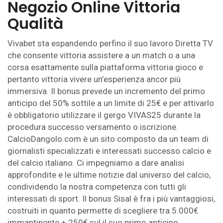
Negozio Online Vittoria
Qualità
Vivabet sta espandendo perfino il suo lavoro Diretta TV
che consente vittoria assistere a un match o a una
corsa esattamente sulla piattaforma vittoria gioco e
pertanto vittoria vivere un’esperienza ancor più
immersiva. Il bonus prevede un incremento del primo
anticipo del 50% sottile a un limite di 25€ e per attivarlo
è obbligatorio utilizzare il gergo VIVAS25 durante la
procedura successo versamento o iscrizione.
CalcioDangolo.com è un sito composto da un team di
giornalisti specializzati e interessati successo calcio e
del calcio italiano. Ci impegniamo a dare analisi
approfondite e le ultime notizie dal universo del calcio,
condividendo la nostra competenza con tutti gli
interessati di sport. Il bonus Sisal è fra i più vantaggiosi,
costruiti in quanto permette di scegliere tra 5.000€
immantinente + 250€ sul il suo primo anticipo.