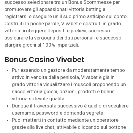
successo selezionare tra un Bonus Scommesse per
promuovere gli appassionati vittoria betting a
registrarsi e eseguire un il suo primo anticipo sul conto.
Costruiti In poche parole, Vivabet è costruiti in grado
vittoria proteggere depositi e prelievi, successo
assicurare la vergogna dei dati personali e successo
elargire giochi al 100% imparziali.
Bonus Casino Vivabet
Pur essendo un gestore da moderatamente tempo
attivo in vendita della penisola, Vivabet è già in
grado vittoria visualizzare i muscoli proponendo un
sacco vittoria giochi, opzioni, prodotti e bonus
vittoria notevole qualità.
Dunque il traversata successivo è quello di scegliere
username, password e domanda segreta.
Puoi metterti in contatto mediante un operatore
grazie alla live chat, attivabile cliccando sul bottone