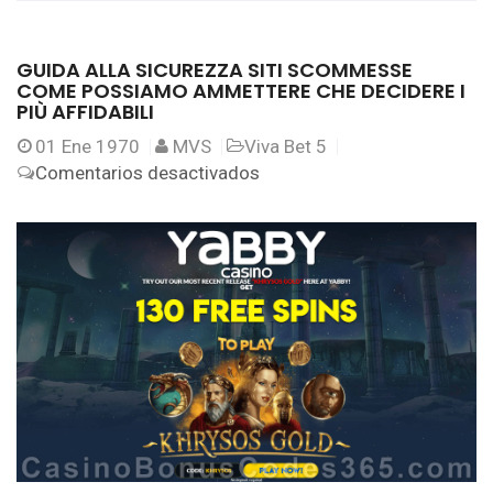
GUIDA ALLA SICUREZZA SITI SCOMMESSE
COME POSSIAMO AMMETTERE CHE DECIDERE I
PIÙ AFFIDABILI
01
Ene 1970
MVS
Viva Bet 5
en
Comentarios desactivados
Guida
Alla
Sicurezza
Siti
Scommesse
Come
Possiamo
Ammettere
Che
Decidere
I
Più