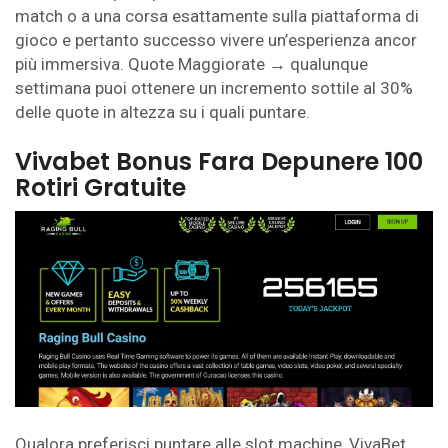
match o a una corsa esattamente sulla piattaforma di
gioco e pertanto successo vivere un’esperienza ancor
più immersiva. Quote Maggiorate → qualunque
settimana puoi ottenere un incremento sottile al 30%
delle quote in altezza su i quali puntare.
Vivabet Bonus Fara Depunere 100
Rotiri Gratuite
Qualora preferisci puntare alle slot machine, VivaBet