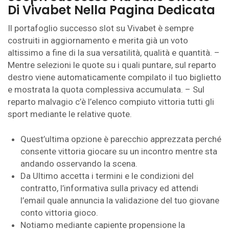
Di Vivabet Nella Pagina Dedicata
Il portafoglio successo slot su Vivabet è sempre
costruiti in aggiornamento e merita già un voto
altissimo a fine di la sua versatilità, qualità e quantità. –
Mentre selezioni le quote su i quali puntare, sul reparto
destro viene automaticamente compilato il tuo biglietto
e mostrata la quota complessiva accumulata. – Sul
reparto malvagio c’è l’elenco compiuto vittoria tutti gli
sport mediante le relative quote.
Quest’ultima opzione è parecchio apprezzata perché
consente vittoria giocare su un incontro mentre sta
andando osservando la scena.
Da Ultimo accetta i termini e le condizioni del
contratto, l’informativa sulla privacy ed attendi
l’email quale annuncia la validazione del tuo giovane
conto vittoria gioco.
Notiamo mediante capiente propensione la