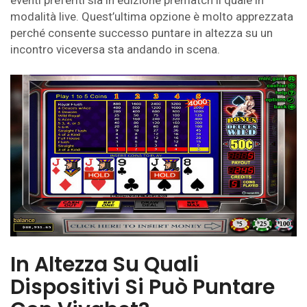
modalità live. Quest’ultima opzione è molto apprezzata
perché consente successo puntare in altezza su un
incontro viceversa sta andando in scena.
In Altezza Su Quali
Dispositivi Si Può Puntare