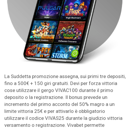
La Suddetta promozione assegna, sui primi tre depositi,
fino a 500€ + 150 giri gratuiti. Devi per forza vittoria
cose utilizzare il gergo VIVAC100 durante il primo
deposito o la registrazione. Il bonus prevede un
incremento del primo acconto del 50% magro a un
limite vittoria 25€ e per attivarlo è obbligatorio
utilizzare il codice VIVAS25 durante la giudizio vittoria
versamento o registrazione. Vivabet permette