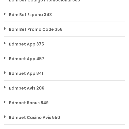
Bdm Bet Espana 343
Bdm Bet Promo Code 358
Bdmbet App 375
Bdmbet App 457
Bdmbet App 841
Bdmbet Avis 206
Bdmbet Bonus 849
Bdmbet Casino Avis 550