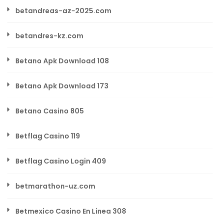
betandreas-az-2025.com
betandres-kz.com
Betano Apk Download 108
Betano Apk Download 173
Betano Casino 805
Betflag Casino 119
Betflag Casino Login 409
betmarathon-uz.com
Betmexico Casino En Linea 308