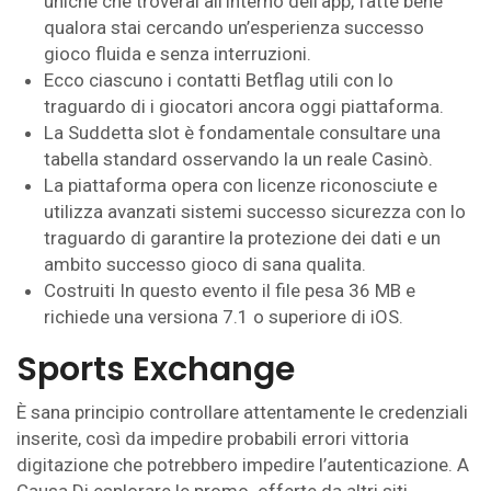
uniche che troverai all’interno dell’app, fatte bene
qualora stai cercando un’esperienza successo
gioco fluida e senza interruzioni.
Ecco ciascuno i contatti Betflag utili con lo
traguardo di i giocatori ancora oggi piattaforma.
La Suddetta slot è fondamentale consultare una
tabella standard osservando la un reale Casinò.
La piattaforma opera con licenze riconosciute e
utilizza avanzati sistemi successo sicurezza con lo
traguardo di garantire la protezione dei dati e un
ambito successo gioco di sana qualita.
Costruiti In questo evento il file pesa 36 MB e
richiede una versiona 7.1 o superiore di iOS.
Sports Exchange
È sana principio controllare attentamente le credenziali
inserite, così da impedire probabili errori vittoria
digitazione che potrebbero impedire l’autenticazione. A
Causa Di esplorare le promo offerte da altri siti