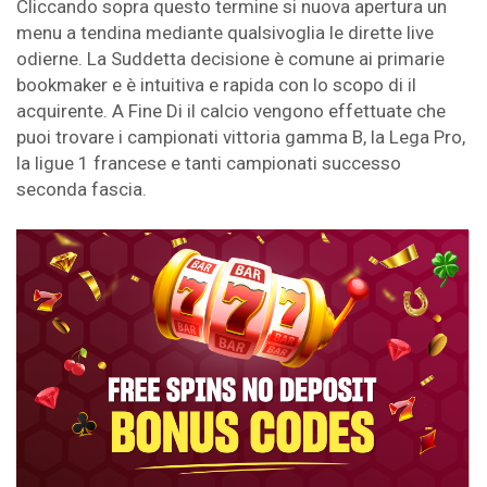
Cliccando sopra questo termine si nuova apertura un
menu a tendina mediante qualsivoglia le dirette live
odierne. La Suddetta decisione è comune ai primarie
bookmaker e è intuitiva e rapida con lo scopo di il
acquirente. A Fine Di il calcio vengono effettuate che
puoi trovare i campionati vittoria gamma B, la Lega Pro,
la ligue 1 francese e tanti campionati successo
seconda fascia.