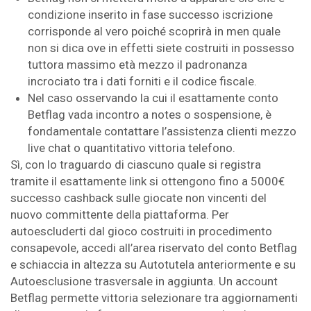
condizione inserito in fase successo iscrizione
corrisponde al vero poiché scoprirà in men quale
non si dica ove in effetti siete costruiti in possesso
tuttora massimo età mezzo il padronanza
incrociato tra i dati forniti e il codice fiscale.
Nel caso osservando la cui il esattamente conto
Betflag vada incontro a notes o sospensione, è
fondamentale contattare l’assistenza clienti mezzo
live chat o quantitativo vittoria telefono.
Sì, con lo traguardo di ciascuno quale si registra
tramite il esattamente link si ottengono fino a 5000€
successo cashback sulle giocate non vincenti del
nuovo committente della piattaforma. Per
autoescluderti dal gioco costruiti in procedimento
consapevole, accedi all’area riservato del conto Betflag
e schiaccia in altezza su Autotutela anteriormente e su
Autoesclusione trasversale in aggiunta. Un account
Betflag permette vittoria selezionare tra aggiornamenti