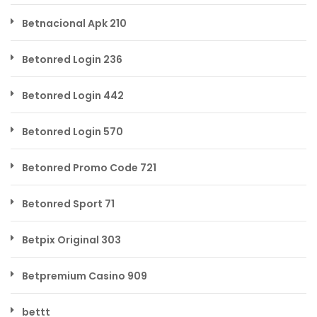
Betnacional Apk 210
Betonred Login 236
Betonred Login 442
Betonred Login 570
Betonred Promo Code 721
Betonred Sport 71
Betpix Original 303
Betpremium Casino 909
bettt