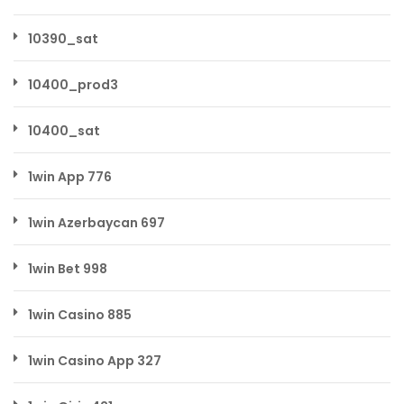
10390_sat
10400_prod3
10400_sat
1win App 776
1win Azerbaycan 697
1win Bet 998
1win Casino 885
1win Casino App 327