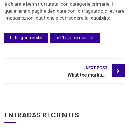
è chiara e ben strutturata, con categorie primarie il
quale hanno pagine dedicate con lo traguardo di evitare
impaginazioni caotiche e correggere la leggibilità.
betflag bonus slot
betflag ippica risultati
Post
NEXT POST
navigation
What the martian can teach sales
ENTRADAS RECIENTES