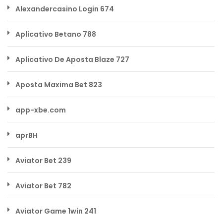
Alexandercasino Login 674
Aplicativo Betano 788
Aplicativo De Aposta Blaze 727
Aposta Maxima Bet 823
app-xbe.com
aprBH
Aviator Bet 239
Aviator Bet 782
Aviator Game 1win 241