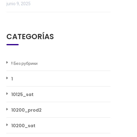
junio 9, 2025
CATEGORÍAS
! Без рубрики
1
10125_sat
10200_prod2
10200_sat