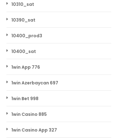
10310_sat
10390_sat
10400_prod3
10400_sat
1win App 776
1win Azerbaycan 697
1win Bet 998
1win Casino 885
1win Casino App 327