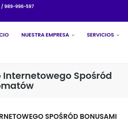
2 / 989-996-597
ICIO
NUESTRA EMPRESA
SERVICIOS
 Internetowego Spośród
omatów
TERNETOWEGO SPOŚRÓD BONUSAMI