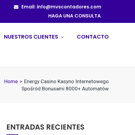
Email:
info@mvscontadores.com
HAGA UNA CONSULTA
NUESTROS CLIENTES
CONTACTO
Home
>
Energy Casino Kasyno Internetowego
Spośród Bonusami 8000+ Automatów
ENTRADAS RECIENTES