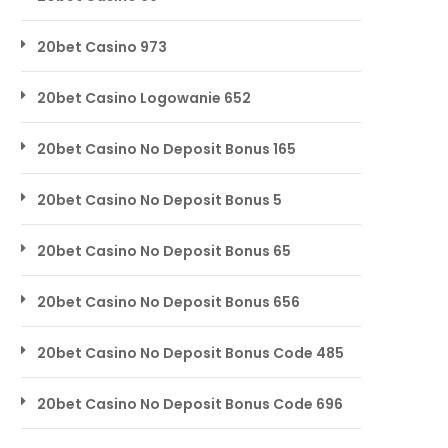
20bet Casino 973
20bet Casino Logowanie 652
20bet Casino No Deposit Bonus 165
20bet Casino No Deposit Bonus 5
20bet Casino No Deposit Bonus 65
20bet Casino No Deposit Bonus 656
20bet Casino No Deposit Bonus Code 485
20bet Casino No Deposit Bonus Code 696