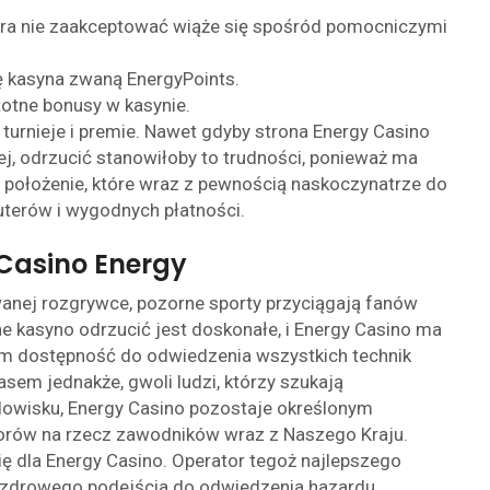
tóra nie zaakceptować wiąże się spośród pomocniczymi
ę kasyna zwaną EnergyPoints.
otne bonusy w kasynie.
e, turnieje i premie. Nawet gdyby strona Energy Casino
j, odrzucić stanowiłoby to trudności, ponieważ ma
to położenie, które wraz z pewnością naskoczynatrze do
terów i wygodnych płatności.
Casino Energy
nej rozgrywce, pozorne sporty przyciągają fanów
e kasyno odrzucić jest doskonałe, i Energy Casino ma
m dostępność do odwiedzenia wszystkich technik
sem jednakże, gwoli ludzi, którzy szukają
owisku, Energy Casino pozostaje określonym
orów na rzecz zawodników wraz z Naszego Kraju.
 dla Energy Casino. Operator tegoż najlepszego
zdrowego podejścia do odwiedzenia hazardu.