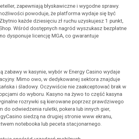
b Neteller, zapewniają błyskawiczne i wygodne sprawy.
możliwości powoduje, że platforma wydaje się być
bytnio każde dziesięciu zł ruchu uzyskujesz 1 punkt,
y Shop. Wśród dostępnych nagród wyszukasz bezpłatne
sino dysponuje licencję MGA, co gwarantuje
bią zabawy w kasynie, wybór w Energy Casino wydaje
elacyjny. Mimo owo, w dedykowanej sektora znajduje
ykańska i śladowy. Oczywiście nie zaakceptować brak w
 opcjami do wyboru. Kasyno na żywo to część kasyna
ryginalne rozrywki są kierowane poprzez prawdziwego
m do odwiedzenia ruletki, pokera lub innych gier,
gyCasino siedzą na drugiej stronie www ekranu,
ctwem notebooka lub peceta stacjonarnego.
stuje spośród urządzeń mobilnych.