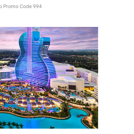
no Promo Code 994