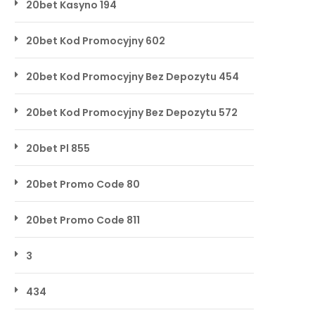
20bet Kasyno 194
20bet Kod Promocyjny 602
20bet Kod Promocyjny Bez Depozytu 454
20bet Kod Promocyjny Bez Depozytu 572
20bet Pl 855
20bet Promo Code 80
20bet Promo Code 811
3
434