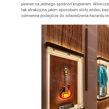
pewien na jednego spośród krupierem. Wówcza
tak atrakcyjna jakim sposobem sloty wideo, kas
odmienne podejście do odwiedzenia hazardu i