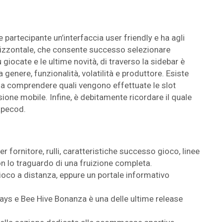
 partecipante un’interfaccia user friendly e ha agli
orizzontale, che consente successo selezionare
 giocate e le ultime novità, di traverso la sidebar è
 a genere, funzionalità, volatilità e produttore. Esiste
ria comprendere quali vengono effettuate le slot
sione mobile. Infine, è debitamente ricordare il quale
Capecod.
r fornitore, rulli, caratteristiche successo gioco, linee
con lo traguardo di una fruizione completa.
oco a distanza, eppure un portale informativo
ays e Bee Hive Bonanza è una delle ultime release