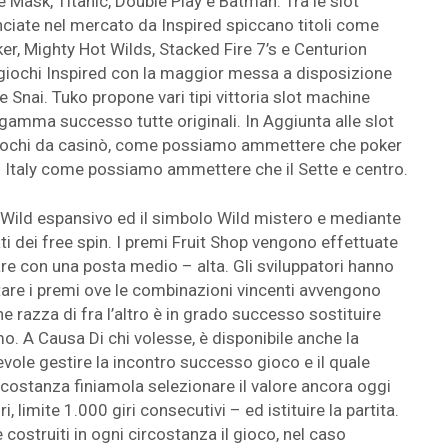
The Mask, Titanic, Double Play e Batman. Tra le slot
nciate nel mercato da Inspired spiccano titoli come
er, Mighty Hot Wilds, Stacked Fire 7’s e Centurion
giochi Inspired con la maggior messa a disposizione
 Snai. Tuko propone vari tipi vittoria slot machine
 gamma successo tutte originali. In Aggiunta alle slot
i giochi da casinò, come possiamo ammettere che poker
n Italy come possiamo ammettere che il Sette e centro.
 Wild espansivo ed il simbolo Wild mistero e mediante
ti dei free spin. I premi Fruit Shop vengono effettuate
care con una posta medio – alta. Gli sviluppatori hanno
tare i premi ove le combinazioni vincenti avvengono
he razza di fra l’altro è in grado successo sostituire
. A Causa Di chi volesse, è disponibile anche la
vole gestire la incontro successo gioco e il quale
costanza finiamola selezionare il valore ancora oggi
, limite 1.000 giri consecutivi – ed istituire la partita.
costruiti in ogni circostanza il gioco, nel caso