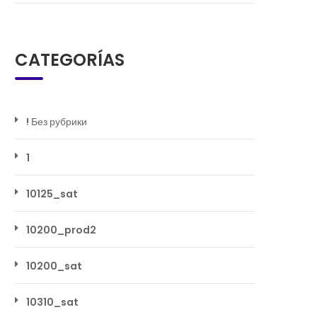
CATEGORÍAS
! Без рубрики
1
10125_sat
10200_prod2
10200_sat
10310_sat