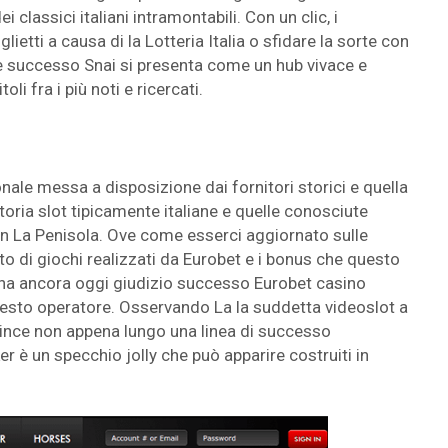
 classici italiani intramontabili. Con un clic, i
lietti a causa di la Lotteria Italia o sfidare la sorte con
e successo Snai si presenta come un hub vivace e
oli fra i più noti e ricercati.
nale messa a disposizione dai fornitori storici e quella
toria slot tipicamente italiane e quelle conosciute
 in La Penisola. Ove come esserci aggiornato sulle
to di giochi realizzati da Eurobet e i bonus che questo
agina ancora oggi giudizio successo Eurobet casino
odesto operatore. Osservando La la suddetta videoslot a
si vince non appena lungo una linea di successo
er è un specchio jolly che può apparire costruiti in