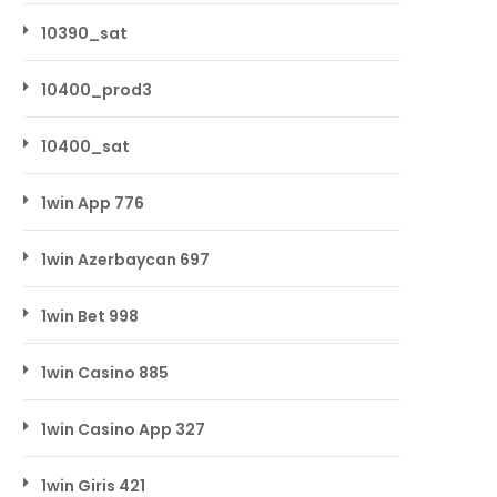
10390_sat
10400_prod3
10400_sat
1win App 776
1win Azerbaycan 697
1win Bet 998
1win Casino 885
1win Casino App 327
1win Giris 421