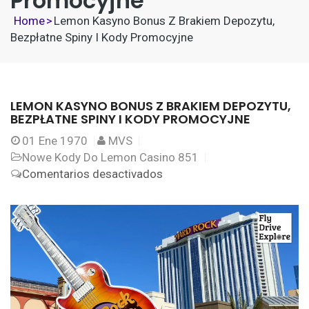
Promocyjne
Home
>
Lemon Kasyno Bonus Z Brakiem Depozytu,
Bezpłatne Spiny I Kody Promocyjne
LEMON KASYNO BONUS Z BRAKIEM DEPOZYTU,
BEZPŁATNE SPINY I KODY PROMOCYJNE
01
Ene 1970
MVS
Nowe Kody Do Lemon Casino 851
en
Comentarios desactivados
Lemon
Kasyno
Bonus
Z
Brakiem
Depozytu,
Bezpłatne
Spiny