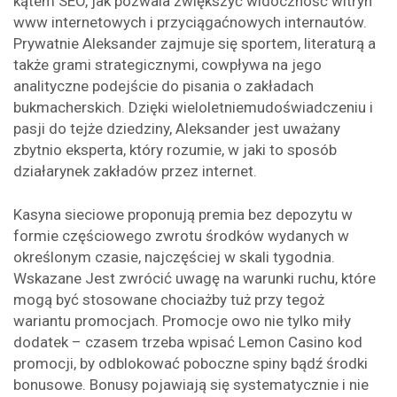
kątem SEO, jak pozwala zwiększyć widoczność witryn
www internetowych i przyciągaćnowych internautów.
Prywatnie Aleksander zajmuje się sportem, literaturą a
także grami strategicznymi, cowpływa na jego
analityczne podejście do pisania o zakładach
bukmacherskich. Dzięki wieloletniemudoświadczeniu i
pasji do tejże dziedziny, Aleksander jest uważany
zbytnio eksperta, który rozumie, w jaki to sposób
działarynek zakładów przez internet.
Kasyna sieciowe proponują premia bez depozytu w
formie częściowego zwrotu środków wydanych w
określonym czasie, najczęściej w skali tygodnia.
Wskazane Jest zwrócić uwagę na warunki ruchu, które
mogą być stosowane chociażby tuż przy tegoż
wariantu promocjach. Promocje owo nie tylko miły
dodatek – czasem trzeba wpisać Lemon Casino kod
promocji, by odblokować poboczne spiny bądź środki
bonusowe. Bonusy pojawiają się systematycznie i nie