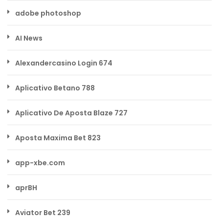
adobe photoshop
AI News
Alexandercasino Login 674
Aplicativo Betano 788
Aplicativo De Aposta Blaze 727
Aposta Maxima Bet 823
app-xbe.com
aprBH
Aviator Bet 239