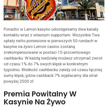
I
Kody
Promocyjne
Ponadto w Lemon kasyno udostępniamy dwa kanały
kontaktu wraz z własnym supportem. Wszystkie Twe
opłaty netto poniesione w pierwszych 50 rundach w
kasynie na żywo Lemon casino zostaną
zrekompensowane w postaci 15-procentowego
cashbacku. W każdą niedzielę możesz otrzymać zwrot
od czasu 1% do 7% swych klęsk w konkretnym
tygodniu. Wielkość cashbacku zależy od czasu łącznej
sumy klęsk, gdzie cashback 7% wypłacamy dla strat
powyżej 2500 zł.
Premia Powitalny W
Kasynie Na Żywo