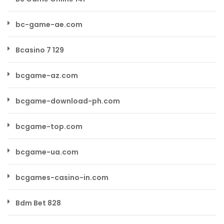
bc-game-ae.com
Bcasino 7 129
bcgame-az.com
bcgame-download-ph.com
bcgame-top.com
bcgame-ua.com
bcgames-casino-in.com
Bdm Bet 828