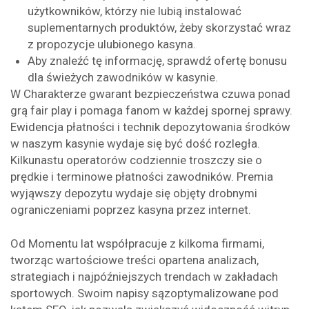
użytkowników, którzy nie lubią instalować
suplementarnych produktów, żeby skorzystać wraz
z propozycje ulubionego kasyna.
Aby znaleźć tę informację, sprawdź ofertę bonusu
dla świeżych zawodników w kasynie.
W Charakterze gwarant bezpieczeństwa czuwa ponad
grą fair play i pomaga fanom w każdej spornej sprawy.
Ewidencja płatności i technik depozytowania środków
w naszym kasynie wydaje się być dość rozległa.
Kilkunastu operatorów codziennie troszczy sie o
prędkie i terminowe płatności zawodników. Premia
wyjąwszy depozytu wydaje się objęty drobnymi
ograniczeniami poprzez kasyna przez internet.
Od Momentu lat współpracuje z kilkoma firmami,
tworząc wartościowe treści opartena analizach,
strategiach i najpóźniejszych trendach w zakładach
sportowych. Swoim napisy sązoptymalizowane pod