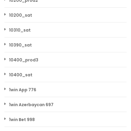
10200_prod2
10200_sat
10310_sat
10390_sat
10400_prod3
10400_sat
1win App 776
1win Azerbaycan 697
1win Bet 998