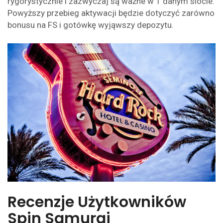
rygorystycznie i zazwyczaj są ważne w 1 danym slocie.
Powyższy przebieg aktywacji będzie dotyczyć zarówno
bonusu na FS i gotówkę wyjąwszy depozytu.
Recenzje Użytkowników
Spin Samurai