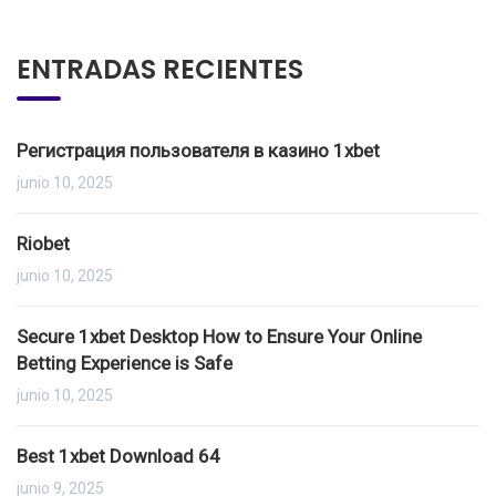
ENTRADAS RECIENTES
Регистрация пользователя в казино 1xbet
junio 10, 2025
Riobet
junio 10, 2025
Secure 1xbet Desktop How to Ensure Your Online
Betting Experience is Safe
junio 10, 2025
Best 1xbet Download 64
junio 9, 2025