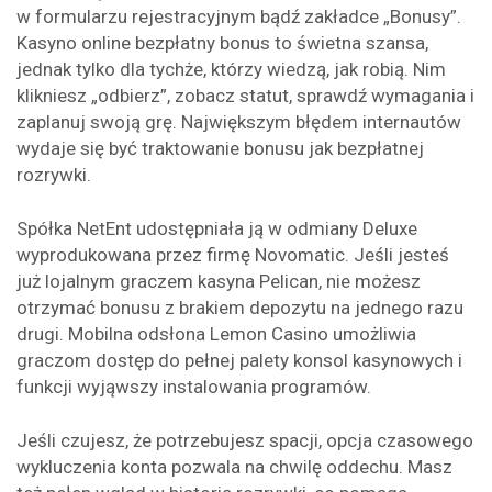
w formularzu rejestracyjnym bądź zakładce „Bonusy”.
Kasyno online bezpłatny bonus to świetna szansa,
jednak tylko dla tychże, którzy wiedzą, jak robią. Nim
klikniesz „odbierz”, zobacz statut, sprawdź wymagania i
zaplanuj swoją grę. Największym błędem internautów
wydaje się być traktowanie bonusu jak bezpłatnej
rozrywki.
Spółka NetEnt udostępniała ją w odmiany Deluxe
wyprodukowana przez firmę Novomatic. Jeśli jesteś
już lojalnym graczem kasyna Pelican, nie możesz
otrzymać bonusu z brakiem depozytu na jednego razu
drugi. Mobilna odsłona Lemon Casino umożliwia
graczom dostęp do pełnej palety konsol kasynowych i
funkcji wyjąwszy instalowania programów.
Jeśli czujesz, że potrzebujesz spacji, opcja czasowego
wykluczenia konta pozwala na chwilę oddechu. Masz