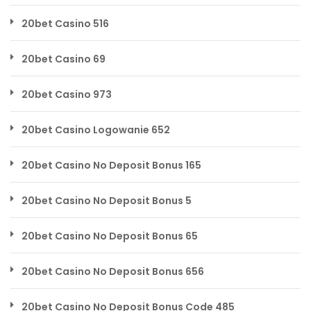
20bet Casino 516
20bet Casino 69
20bet Casino 973
20bet Casino Logowanie 652
20bet Casino No Deposit Bonus 165
20bet Casino No Deposit Bonus 5
20bet Casino No Deposit Bonus 65
20bet Casino No Deposit Bonus 656
20bet Casino No Deposit Bonus Code 485