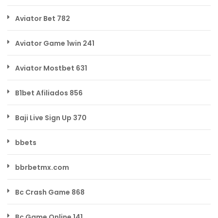
Aviator Bet 782
Aviator Game 1win 241
Aviator Mostbet 631
B1bet Afiliados 856
Baji Live Sign Up 370
bbets
bbrbetmx.com
Bc Crash Game 868
Bc Game Online 141