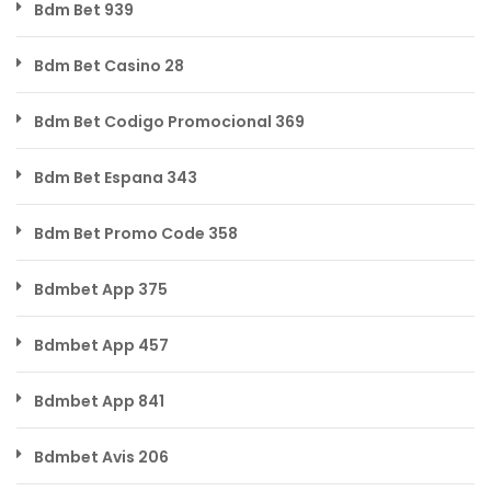
Bdm Bet 939
Bdm Bet Casino 28
Bdm Bet Codigo Promocional 369
Bdm Bet Espana 343
Bdm Bet Promo Code 358
Bdmbet App 375
Bdmbet App 457
Bdmbet App 841
Bdmbet Avis 206