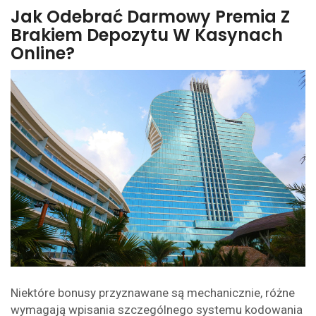
Jak Odebrać Darmowy Premia Z
Brakiem Depozytu W Kasynach
Online?
Niektóre bonusy przyznawane są mechanicznie, różne
wymagają wpisania szczególnego systemu kodowania