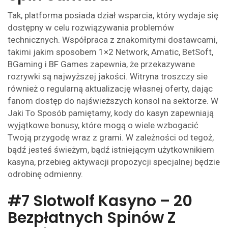
Tak, platforma posiada dział wsparcia, który wydaje się
dostępny w celu rozwiązywania problemów
technicznych. Współpraca z znakomitymi dostawcami,
takimi jakim sposobem 1×2 Network, Amatic, BetSoft,
BGaming i BF Games zapewnia, że przekazywane
rozrywki są najwyższej jakości. Witryna troszczy sie
również o regularną aktualizację własnej oferty, dając
fanom dostęp do najświeższych konsol na sektorze. W
Jaki To Sposób pamiętamy, kody do kasyn zapewniają
wyjątkowe bonusy, które mogą o wiele wzbogacić
Twoją przygodę wraz z grami. W zależności od tegoż,
bądź jesteś świeżym, bądź istniejącym użytkownikiem
kasyna, przebieg aktywacji propozycji specjalnej będzie
odrobinę odmienny.
#7 Slotwolf Kasyno – 20
Bezpłatnych Spinów Z