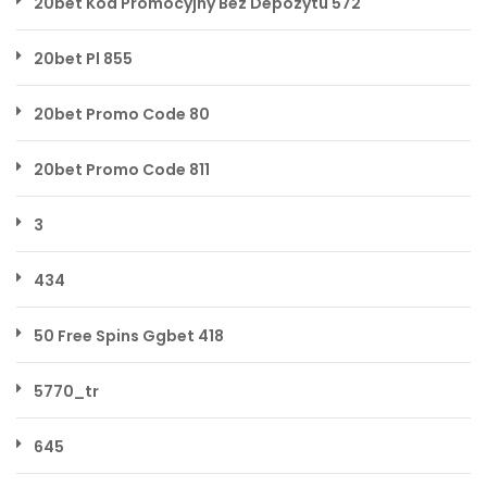
20bet Kod Promocyjny Bez Depozytu 572
20bet Pl 855
20bet Promo Code 80
20bet Promo Code 811
3
434
50 Free Spins Ggbet 418
5770_tr
645