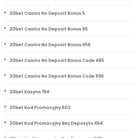
20bet Casino No Deposit Bonus 5
20bet Casino No Deposit Bonus 65
20bet Casino No Deposit Bonus 656
20bet Casino No Deposit Bonus Code 485
20bet Casino No Deposit Bonus Code 696
20bet Kasyno 194
20bet Kod Promocyjny 602
20bet Kod Promocyjny Bez Depozytu 454