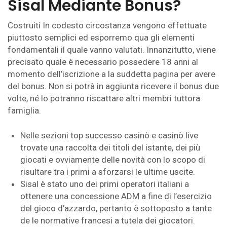
Sisal Mediante Bonus?
Costruiti In codesto circostanza vengono effettuate
piuttosto semplici ed esporremo qua gli elementi
fondamentali il quale vanno valutati. Innanzitutto, viene
precisato quale è necessario possedere 18 anni al
momento dell’iscrizione a la suddetta pagina per avere
del bonus. Non si potrà in aggiunta ricevere il bonus due
volte, né lo potranno riscattare altri membri tuttora
famiglia.
Nelle sezioni top successo casinò e casinò live
trovate una raccolta dei titoli del istante, dei più
giocati e ovviamente delle novità con lo scopo di
risultare tra i primi a sforzarsi le ultime uscite.
Sisal è stato uno dei primi operatori italiani a
ottenere una concessione ADM a fine di l’esercizio
del gioco d’azzardo, pertanto è sottoposto a tante
de le normative francesi a tutela dei giocatori.