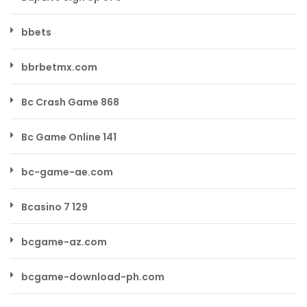
bbets
bbrbetmx.com
Bc Crash Game 868
Bc Game Online 141
bc-game-ae.com
Bcasino 7 129
bcgame-az.com
bcgame-download-ph.com