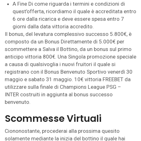
A Fine Di come riguarda i termini e condizioni di
quest’offerta, ricordiamo il quale è accreditata entro
6 ore dalla ricarica e deve essere spesa entro 7
giorni dalla data vittoria accredito.
Il bonus, del levatura complessivo successo 5.800€, è
composto da un Bonus Direttamente di 5.000€ per
scommettere a Salva il Bottino, da un bonus sul primo
anticipo vittoria 800€. Una Singola promozione speciale
a causa di qualsivoglia i nuovi fruitori il quale si
registrano con il Bonus Benvenuto Sportivo venerdì 30
maggio e sabato 31 maggio. 10€ vittoria FREEBET da
utilizzare sulla finale di Champions League PSG –
INTER costruiti in aggiunta al bonus successo
benvenuto.
Scommesse Virtuali
Ciononostante, procederai alla prossima quesito
solamente mediante la inizia del bottino il quale hai