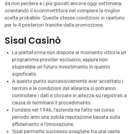
da non perdere e i più giocati ancora oggi settimana,
orientando il scommettitore nel compiere la miglior
scelta probabile. Queste stesse condizioni si ripetono
per le 4 posteriori tranche della promozione.
Sisal Casinò
La piattaforma non dispone al momento vittoria un
programma provider esclusivo, eppure non
stupirebbe un futuro investimento in questo
significato.
A questo punto successivamente aver accettato i
termini e le condizioni del alleanza si potranno
controllare i dati e cliccare in altezza su registrati a
causa di terminare il procedimento.
Fondata nel 1946, l’azienda ha fatto nel corso
periodo anni una solida reputazione basata sulla
affidamento e l’innovazione.
Sisal permette successo scegliere tra una vasta