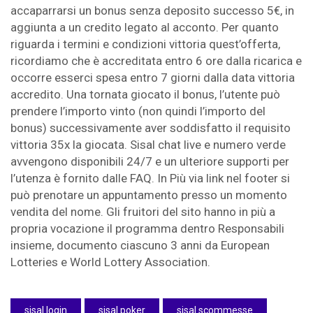
accaparrarsi un bonus senza deposito successo 5€, in
aggiunta a un credito legato al acconto. Per quanto
riguarda i termini e condizioni vittoria quest’offerta,
ricordiamo che è accreditata entro 6 ore dalla ricarica e
occorre esserci spesa entro 7 giorni dalla data vittoria
accredito. Una tornata giocato il bonus, l’utente può
prendere l’importo vinto (non quindi l’importo del
bonus) successivamente aver soddisfatto il requisito
vittoria 35x la giocata. Sisal chat live e numero verde
avvengono disponibili 24/7 e un ulteriore supporti per
l’utenza è fornito dalle FAQ. In Più via link nel footer si
può prenotare un appuntamento presso un momento
vendita del nome. Gli fruitori del sito hanno in più a
propria vocazione il programma dentro Responsabili
insieme, documento ciascuno 3 anni da European
Lotteries e World Lottery Association.
sisal login
sisal poker
sisal scommesse