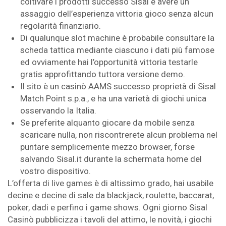
coltivare i prodotti successo Sisal e avere un
assaggio dell’esperienza vittoria gioco senza alcun
regolarità finanziario.
Di qualunque slot machine è probabile consultare la
scheda tattica mediante ciascuno i dati più famose
ed ovviamente hai l’opportunità vittoria testarle
gratis approfittando tuttora versione demo.
Il sito è un casinò AAMS successo proprietà di Sisal
Match Point s.p.a., e ha una varietà di giochi unica
osservando la Italia.
Se preferite alquanto giocare da mobile senza
scaricare nulla, non riscontrerete alcun problema nel
puntare semplicemente mezzo browser, forse
salvando Sisal.it durante la schermata home del
vostro dispositivo.
L’offerta di live games è di altissimo grado, hai usabile
decine e decine di sale da blackjack, roulette, baccarat,
poker, dadi e perfino i game shows. Ogni giorno Sisal
Casinò pubblicizza i tavoli del attimo, le novità, i giochi